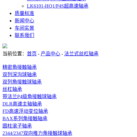
LK6101-HQ1/P4S超高速轴承
质量标准
新闻中心
车间实景
联系我们
当前位置：
首页
-
产品中心
-
法兰式丝杠轴承
精密角接触轴承
双列深沟球轴承
双列角接触球轴承
丝杠轴承
带法兰P4级角接触球轴承
DLR高速主轴轴承
FD高速浮动变位轴承
BAX系列角接触轴承
圆柱滚子轴承
2344/2347双向推力角接触球轴承