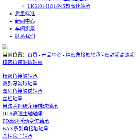
LK6101-HQ1/P4S超高速轴承
质量标准
新闻中心
车间实景
联系我们
当前位置：
首页
-
产品中心
-
精密角接触轴承
-
密封超高速超
精密角接触球轴承
精密角接触轴承
双列深沟球轴承
双列角接触球轴承
丝杠轴承
带法兰P4级角接触球轴承
DLR高速主轴轴承
FD高速浮动变位轴承
BAX系列角接触轴承
圆柱滚子轴承