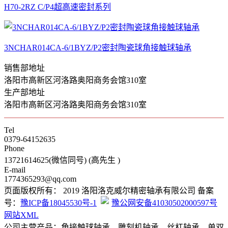
H70-2RZ C/P4超高速密封系列
3NCHAR014CA-6/1BYZ/P2密封陶瓷球角接触球轴承
销售部地址
洛阳市高新区河洛路奥阳商务会馆310室
生产部地址
洛阳市高新区河洛路奥阳商务会馆310室
Tel
0379-64152635
Phone
13721614625(微信同号) (高先生 )
E-mail
1774365293@qq.com
页面版权所有： 2019 洛阳洛克威尔精密轴承有限公司 备案
号：
豫ICP备18045530号-1
豫公网安备41030502000597号
网站XML
公司主营产品：角接触球轴承、雕刻机轴承、丝杠轴承、单双