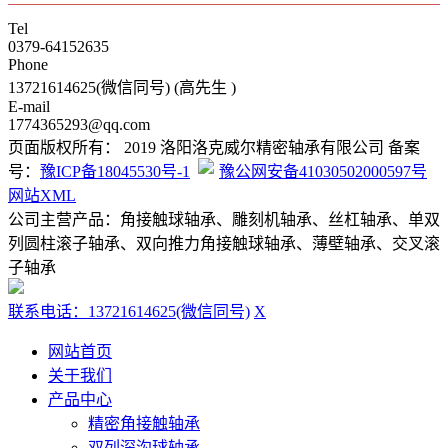
Tel
0379-64152635
Phone
13721614625(微信同号) (高先生 )
E-mail
1774365293@qq.com
页面版权所有： 2019 洛阳洛克威尔精密轴承有限公司 备案
号：
豫ICP备18045530号-1
豫公网安备41030502000597号
网站XML
公司主营产品：角接触球轴承、雕刻机轴承、丝杠轴承、单双
列圆柱滚子轴承、双向推力角接触球轴承、薄壁轴承、交叉滚
子轴承
联系电话：13721614625(微信同号)
X
网站首页
关于我们
产品中心
精密角接触轴承
双列深沟球轴承