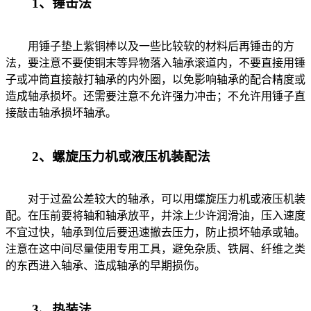
1、锤击法
用锤子垫上紫铜棒以及一些比较软的材料后再锤击的方
法，要注意不要使铜末等异物落入轴承滚道内，不要直接用锤
子或冲筒直接敲打轴承的内外圈，以免影响轴承的配合精度或
造成轴承损坏。还需要注意不允许强力冲击；不允许用锤子直
接敲击轴承损坏轴承。
2、螺旋压力机或液压机装配法
对于过盈公差较大的轴承，可以用螺旋压力机或液压机装
配。在压前要将轴和轴承放平，并涂上少许润滑油，压入速度
不宜过快，轴承到位后要迅速撤去压力，防止损坏轴承或轴。
注意在这中间尽量使用专用工具，避免杂质、铁屑、纤维之类
的东西进入轴承、造成轴承的早期损伤。
3、热装法