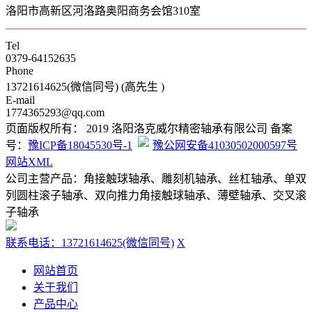
洛阳市高新区河洛路奥阳商务会馆310室
Tel
0379-64152635
Phone
13721614625(微信同号) (高先生 )
E-mail
1774365293@qq.com
页面版权所有： 2019 洛阳洛克威尔精密轴承有限公司 备案
号：
豫ICP备18045530号-1
豫公网安备41030502000597号
网站XML
公司主营产品：角接触球轴承、雕刻机轴承、丝杠轴承、单双
列圆柱滚子轴承、双向推力角接触球轴承、薄壁轴承、交叉滚
子轴承
联系电话：13721614625(微信同号)
X
网站首页
关于我们
产品中心