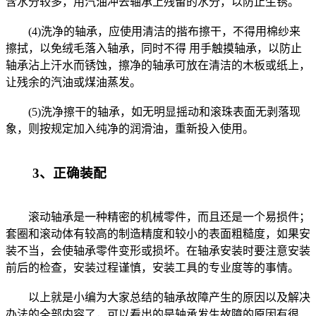
含水分较多，用汽油冲去轴承上残留的水分，以防止生锈。
(4)洗净的轴承，应使用清洁的揩布擦干，不得用棉纱来
擦拭，以免绒毛落入轴承，同时不得 用手触摸轴承，以防止
轴承沾上汗水而锈蚀，擦净的轴承可放在清洁的木板或纸上，
让残余的汽油或煤油蒸发。
(5)洗净擦干的轴承，如无明显摇动和滚珠表面无剥落现
象，则按规定加入纯净的润滑油，重新投入使用。
3、正确装配
滚动轴承是一种精密的机械零件，而且还是一个易损件；
套圈和滚动体有较高的制造精度和较小的表面粗糙度，如果安
装不当，会使轴承零件变形或损坏。在轴承安装时要注意安装
前后的检查，安装过程谨慎，安装工具的专业度等的事情。
以上就是小编为大家总结的轴承故障产生的原因以及解决
办法的全部内容了，可以看出的是轴承发生故障的原因有很