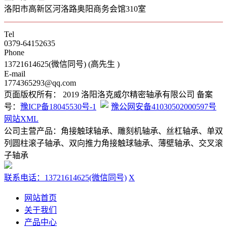
洛阳市高新区河洛路奥阳商务会馆310室
Tel
0379-64152635
Phone
13721614625(微信同号) (高先生 )
E-mail
1774365293@qq.com
页面版权所有： 2019 洛阳洛克威尔精密轴承有限公司 备案
号：
豫ICP备18045530号-1
豫公网安备41030502000597号
网站XML
公司主营产品：角接触球轴承、雕刻机轴承、丝杠轴承、单双
列圆柱滚子轴承、双向推力角接触球轴承、薄壁轴承、交叉滚
子轴承
联系电话：13721614625(微信同号)
X
网站首页
关于我们
产品中心