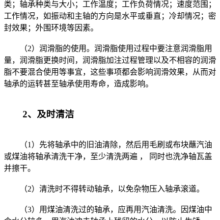
类；轴承种类与大小；工作温度；工作负荷情况；速度范围；
工作情况，如振动和主轴的方向是水平或垂直；冷却情况；密
封效果；外围环境等因素。
（2）润滑脂的使用。润滑脂使用过程中要注意润滑脂用
量，润滑脂更换时间，润滑脂加注过程管理以及不相容的润滑
脂不要混合使用等事宜，这些事项都会影响润滑效果，从而对
轴承的运转甚至轴承使用寿命，造成影响。
2、及时清洁
（1）先将轴承中的旧油清除，然后用毛刷或布块蘸汽油
或煤油将轴承清洗干净，至少清洗两遍 ， 同时也洗净轴瓦盖
并擦干。
（2）清洗时不得转动轴承，以免杂物压入轴承滚道。
（3）用煤油清洗过的轴承，应再用汽油清洗。因煤油中