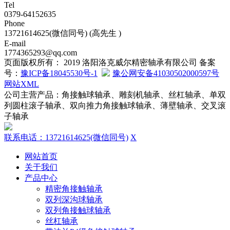
Tel
0379-64152635
Phone
13721614625(微信同号) (高先生 )
E-mail
1774365293@qq.com
页面版权所有： 2019 洛阳洛克威尔精密轴承有限公司 备案
号：
豫ICP备18045530号-1
豫公网安备41030502000597号
网站XML
公司主营产品：角接触球轴承、雕刻机轴承、丝杠轴承、单双
列圆柱滚子轴承、双向推力角接触球轴承、薄壁轴承、交叉滚
子轴承
联系电话：13721614625(微信同号)
X
网站首页
关于我们
产品中心
精密角接触轴承
双列深沟球轴承
双列角接触球轴承
丝杠轴承