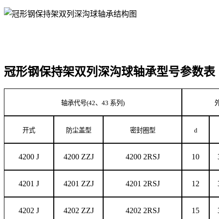
冠形钢保持架双列深沟球轴承型号参数表
轴承代号(42、43 系列)
外
开式
防尘盖型
密封圈型
d
4200 J
4200 ZZJ
4200 2RSJ
10
4201 J
4201 ZZJ
4201 2RSJ
12
4202 J
4202 ZZJ
4202 2RSJ
15