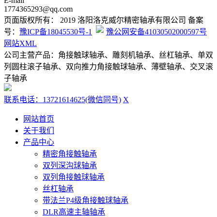
E-mail
1774365293@qq.com
页面版权所有： 2019 洛阳洛克威尔精密轴承有限公司 备案
号：
豫ICP备18045530号-1
豫公网安备41030502000597号
网站XML
公司主营产品：角接触球轴承、雕刻机轴承、丝杠轴承、单双
列圆柱滚子轴承、双向推力角接触球轴承、薄壁轴承、交叉滚
子轴承
联系电话：13721614625(微信同号)
X
网站首页
关于我们
产品中心
精密角接触轴承
双列深沟球轴承
双列角接触球轴承
丝杠轴承
带法兰P4级角接触球轴承
DLR高速主轴轴承