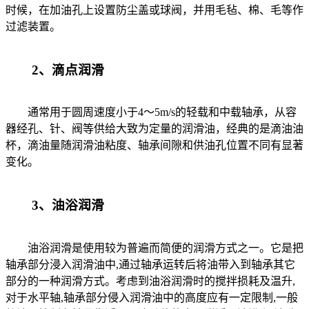
时候，在加油孔上设置防尘盖或球阀，并用毛毡、棉、毛等作
过滤装置。
2、滴点润滑
通常用于圆周速度小于4～5m/s的轻载和中载轴承，从容
器经孔、针、阀等供给大致为定量的润滑油，经典的是滴油油
杯，滴油量随润滑油粘度、轴承间隙和供油孔位置不同有显著
变化。
3、油浴润滑
油浴润滑是使用较为普遍而简便的润滑方式之一。它是把
轴承部分浸入润滑油中,通过轴承运转后将油带入到轴承其它
部分的一种润滑方式。考虑到油浴润滑时的搅拌损耗及温升,
对于水平轴,轴承部分侵入润滑油中的高度应有一定限制,一般