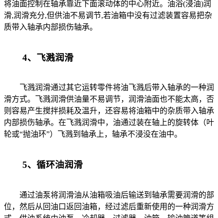
将油面控制在轴承靠近下面滚动体的中心附近。油浴(浸油)润
滑,润滑充分,但供油不易调节,若油箱中没有过滤装置容易把杂
质带入轴承内部损伤轴承。
4、飞溅润滑
飞溅润滑通过其它运转零件将油飞溅后带入轴承的一种润
滑方式。飞溅润滑供油量不易调节，润滑油面也不能太高，否
则容易产生搅拌损耗及温升，还容易将油箱中的杂质带入轴承
内部损伤轴承。在飞溅润滑中，油通过装在轴上的旋转体（叶
轮或“抛油环”）飞溅到轴承上，轴承不浸没在油中。
5、循环油润滑
通过油泵将润滑油从油箱吸油后输送到轴承需要润滑的部
位，然后从回油口返回油箱，经过滤后重新使用的一种润滑方