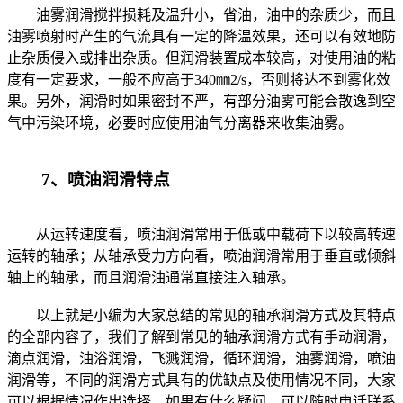
油雾润滑搅拌损耗及温升小，省油，油中的杂质少，而且
油雾喷射时产生的气流具有一定的降温效果，还可以有效地防
止杂质侵入或排出杂质。但润滑装置成本较高，对使用油的粘
度有一定要求，一般不应高于340㎜2/s，否则将达不到雾化效
果。另外，润滑时如果密封不严，有部分油雾可能会散逸到空
气中污染环境，必要时应使用油气分离器来收集油雾。
7、喷油润滑特点
从运转速度看，喷油润滑常用于低或中载荷下以较高转速
运转的轴承；从轴承受力方向看，喷油润滑常用于垂直或倾斜
轴上的轴承，而且润滑油通常直接注入轴承。
以上就是小编为大家总结的常见的轴承润滑方式及其特点
的全部内容了，我们了解到常见的轴承润滑方式有手动润滑，
滴点润滑，油浴润滑，飞溅润滑，循环润滑，油雾润滑，喷油
润滑等，不同的润滑方式具有的优缺点及使用情况不同，大家
可以根据情况作出选择，如果有什么疑问，可以随时电话联系