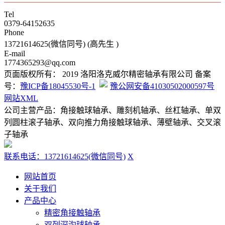
Tel
0379-64152635
Phone
13721614625(微信同号) (高先生 )
E-mail
1774365293@qq.com
页面版权所有： 2019 洛阳洛克威尔精密轴承有限公司 备案
号：
豫ICP备18045530号-1
豫公网安备41030502000597号
网站XML
公司主营产品：角接触球轴承、雕刻机轴承、丝杠轴承、单双
列圆柱滚子轴承、双向推力角接触球轴承、薄壁轴承、交叉滚
子轴承
联系电话：13721614625(微信同号)
X
网站首页
关于我们
产品中心
精密角接触轴承
双列深沟球轴承