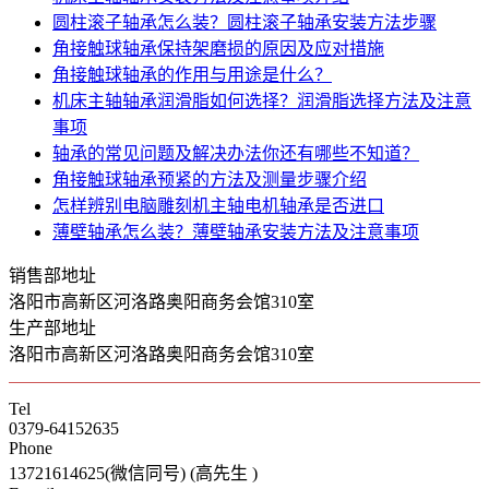
圆柱滚子轴承怎么装？圆柱滚子轴承安装方法步骤
角接触球轴承保持架磨损的原因及应对措施
角接触球轴承的作用与用途是什么？
机床主轴轴承润滑脂如何选择？润滑脂选择方法及注意
事项
轴承的常见问题及解决办法你还有哪些不知道？
角接触球轴承预紧的方法及测量步骤介绍
怎样辨别电脑雕刻机主轴电机轴承是否进口
薄壁轴承怎么装？薄壁轴承安装方法及注意事项
销售部地址
洛阳市高新区河洛路奥阳商务会馆310室
生产部地址
洛阳市高新区河洛路奥阳商务会馆310室
Tel
0379-64152635
Phone
13721614625(微信同号) (高先生 )