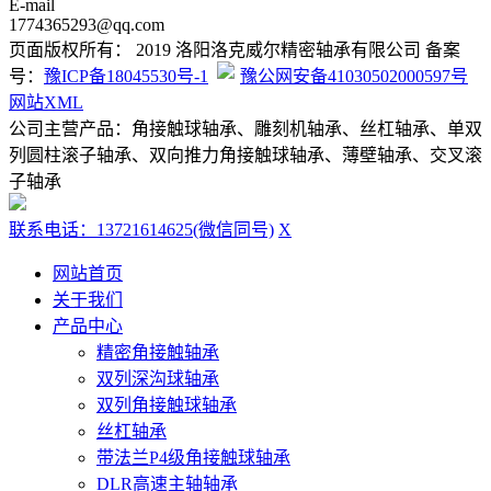
E-mail
1774365293@qq.com
页面版权所有： 2019 洛阳洛克威尔精密轴承有限公司 备案
号：
豫ICP备18045530号-1
豫公网安备41030502000597号
网站XML
公司主营产品：角接触球轴承、雕刻机轴承、丝杠轴承、单双
列圆柱滚子轴承、双向推力角接触球轴承、薄壁轴承、交叉滚
子轴承
联系电话：13721614625(微信同号)
X
网站首页
关于我们
产品中心
精密角接触轴承
双列深沟球轴承
双列角接触球轴承
丝杠轴承
带法兰P4级角接触球轴承
DLR高速主轴轴承