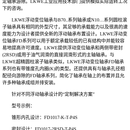
定轴承游隙。LKWE工业应用技术部门提供模拟实际运转工况
下的咨询。
LKWE浮动变位轴承与B70..系列轴承或N10…系列圆柱滚
子轴承具有相同的外型尺寸，其足够的承载能力以及很高的速
度能力为设计者提供全新的浮动轴承布置设计。LKWE浮动变
位轴承FD系列可以用于额定承载较低的已有结构中并能较容
易地提高许可速度。LKWE提供浮动变位轴承和两侧带密封
(2RSD)或用于油气润滑的直接润滑形式的主轴轴承。与
LKWE超精圆柱滚子轴承类似，LKWE浮动变位轴承FD轴承
系列也有带锥度孔内圈(K)的类型。还提供具有与轴承孔径相
配径向游隙的FD轴承系列，简化了轴承在轴上的布置并且允
许多种轴承成组并排安装。
针对不同浮动轴承设计的“定制解决方案”
型号示例：
锥形内孔设计：FD1017-K-T-P4S
密封设计：FD1017-2RSD-T-P4S